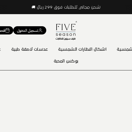
شحن مجاني للطلبات فوق 299 ريال 🚚
تسجيل الدخول
فحص
 شمسية
اشكال النظارات الشمسية
عدسات لاصقة طبية
ع
بوكس المحبة