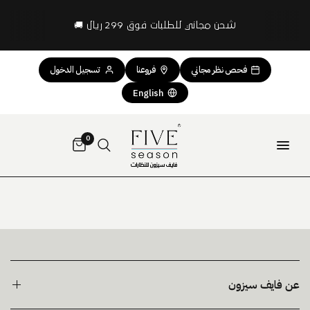
شحن مجاني للطلبات فوق 299 ريال 🚚
فحص نظر مجاني
فروعنا
تسجيل الدخول
English
0
عن فايف سيزون