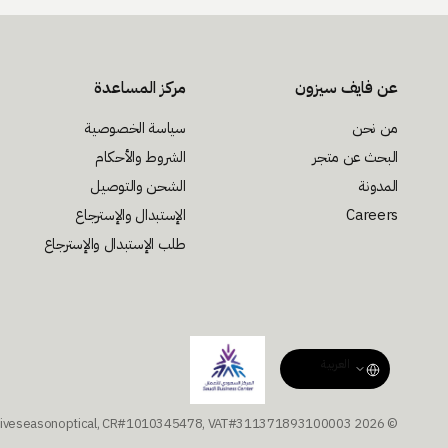
عن فايف سيزون
مركز المساعدة
من نحن
سياسة الخصوصية
البحث عن متجر
الشروط والأحكام
المدونة
الشحن والتوصيل
Careers
الإستبدال والإسترجاع
طلب الإستبدال والإسترجاع
© 2026 fiveseasonoptical, CR#1010345478, VAT#311371893100003