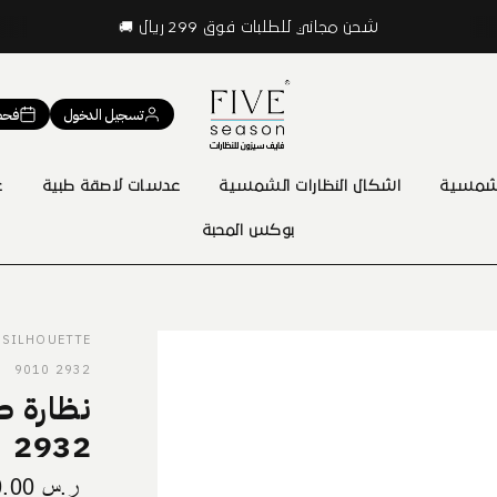
شحن مجاني للطلبات فوق 299 ريال 🚚
تسجيل الدخول
فحص
 شمسية
اشكال النظارات الشمسية
عدسات لاصقة طبية
ع
بوكس المحبة
SILHOUETTE
2932 9010
نظارة ط
2932
ر.س
0.00