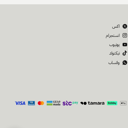
اكس
انستجرام
يوتيوب
تيكتوك
واتساب