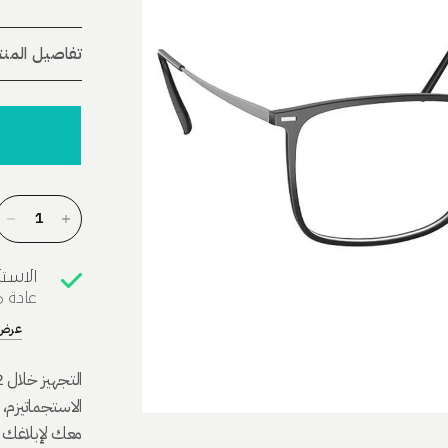
تفاصيل المنت
الاست
عادة ما 
عرض 
الاستجماتيزم،
معك لإبلاغك 