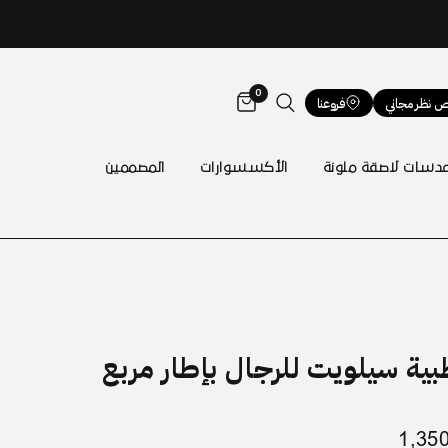
0
 نظر مجاني
فروعنا
دسات لاصقة ملونة
الأكسسوارات
المصممين
بية سيلويت للرجال بإطار مربع
1,35