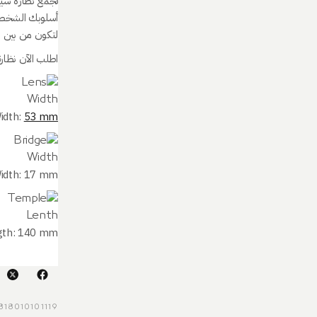
تجمع نظارة سيلو
أسلوبك الشخصي.
لتكون من بين ال
اطلب الآن نظارت
idth:
53 mm
idth:
17 mm
th:
140 mm
818010101119